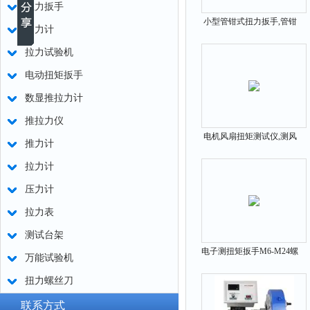
扭力扳手
小型管钳式扭力扳手,管钳
测力计
头小型扭力工具
拉力试验机
电动扭矩扳手
数显推拉力计
推拉力仪
电机风扇扭矩测试仪,测风
推力计
扇电机的扭矩仪器
拉力计
压力计
拉力表
测试台架
电子测扭矩扳手M6-M24螺
万能试验机
栓多少钱
扭力螺丝刀
联系方式