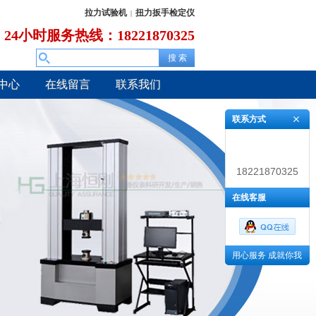
拉力试验机
扭力扳手检定仪
|
24小时服务热线：18221870325
中心
在线留言
联系我们
联系方式
18221870325
在线客服
用心服务 成就你我