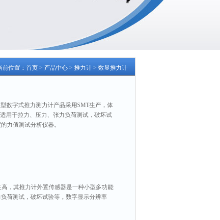
当前位置：
首页
>
产品中心
>
推力计
>
数显推力计
F微型数字式推力测力计产品采用SMT生产，体
可适用于拉力、压力、张力负荷测试，破坏试
度的力值测试分析仪器。
性高，其推力计外置传感器​是一种小型多功能
力负荷测试，破坏试验等，数字显示分辨率
。