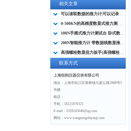
相关文章
可以读取数据的推力计|可以记录数据的推力计|推力计数据可输出
0-500KN的高精度数显式推力测力计 便携式数显推力测力计 手持式数显推力计
100N手摇式推力计测试台 卧式数显推力计 推拉力计测插头推力
200N智能推力计 带数据线数显推力计 数显推力计可以接电脑
高强螺栓数显扭力扳手(高强螺栓扭矩值检测扳手100牛米)
联系方式
上海恒刚仪器仪表有限公司
地址：上海市松江区新桥镇九新公路2888号5
号楼
电话：
手机：18221870325
E-mail：2329245040@qq.com
网站：www.wangnengshiyanji.com