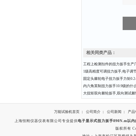
相关同类产品：
工程上检测扣件的扭力扳手生产
1级高精度可调扭力扳手,电子调
固定头棘轮电子扭力扳手力矩0.2-3
内六角英制扭力扳手10.9级的什
大扭矩双向棘轮扳手,双向测试棘
万能试验机首页
公司简介
公司新闻
产品
|
|
|
上海恒刚仪器仪表有限公司专业提供
电子显示式扭力扳手890N.m以
版权所有 Copyr