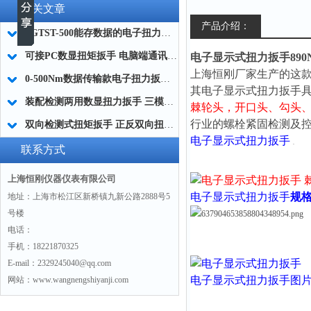
相关文章
产品介绍：
SGTST-500能存数据的电子扭力扳手 带工作记录的智能扭力扳手厂家
可接PC数显扭矩扳手 电脑端通讯力矩扳手 数据上传电脑电子扭力扳手厂家
电子显示式扭力扳手890
上海恒刚厂家生产的这款
0-500Nm数据传输款电子扭力扳手,信号输出追溯扭矩值的扭矩扳手
其电子显示式扭力扳手
装配检测两用数显扭力扳手 三模式切换扭矩扳手 工业紧固测量力矩扳手品牌
棘轮头，
开口头、勾头
行业的螺栓紧固检测及
双向检测式扭矩扳手 正反双向扭力测试检测扳手 正旋反旋力矩扳手厂家
电子显示式扭力扳手
联系方式
棘轮
上海恒刚仪器仪表有限公司
电子显示式扭力扳手
规
地址：上海市松江区新桥镇九新公路2888号5
号楼
电话：
手机：18221870325
E-mail：2329245040@qq.com
电子显示式扭力扳手
图
网站：www.wangnengshiyanji.com