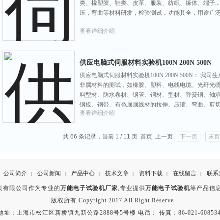
类、橡塑胶、鞋类、皮革、服装、纺织、缘体、端子..
压，弯曲等材料研发，检验测试，功能其全，用途广
查看详细介绍
供应电脑式伺服材料实验机100N 200N 500N
供应电脑式伺服材料实验机100N 200N 500N： 
非属材料的测试，如橡胶、塑料、电线电缆、光纤光
料型材、防水卷材、钢管、铜材、型材、弹簧钢、轴
钢板、钢带、有色属属线材的拉伸、压缩、弯曲、剪
查看详细介绍
等多种试验.
共 66 条记录，当前 1 / 11 页 首页 上一页
下一页
末页
公司简介
公司新闻
产品中心
技术文章
资料下载
在线留言
联系
|
|
|
|
|
|
表有限公司作为专业的
万能电子试验机厂家
,专业提供
万能电子试验机
等产品信
版权所有 Copyright 2017 All Right Reserve
地址：上海市松江区新桥镇九新公路2888号5号楼 电话： 传真：86-021-608534