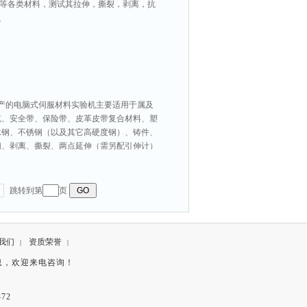
.等各类材料，测试其拉伸，撕裂，剥离，抗
泛
我司生产的电脑式伺服材料实验机主要适用于属及
缆、安全带、保险带、皮革皮带复合材料、塑
承钢、不锈钢（以及其它高硬度钢）、铸件、
切、剥离、撕裂、两点延伸（需另配引伸计）
跳转到第
页
我们
资质荣誉
|
|
息，欢迎来电咨询！
72