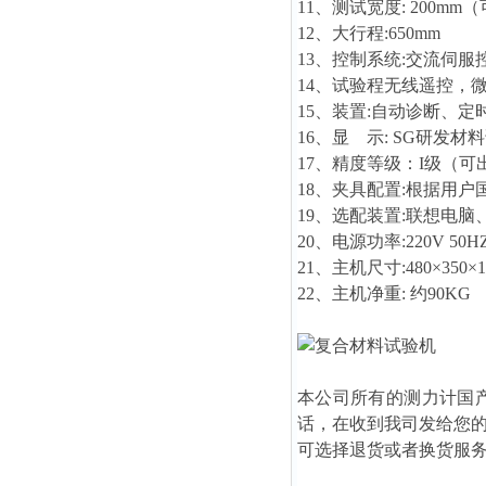
11、测试宽度: 200m
12、大行程:650mm
13、控制系统:交流伺服
14、试验程无线遥控，
15、装置:自动诊断、
16、显 示: SG研发
17、精度等级：I级（
18、夹具配置:根据用
19、选配装置:联想电脑、
20、电源功率:220V 50H
21、主机尺寸:480×350×1
22、主机净重: 约90KG
本公司所有的测力计国
话，在收到我司发给您
可选择退货或者换货服