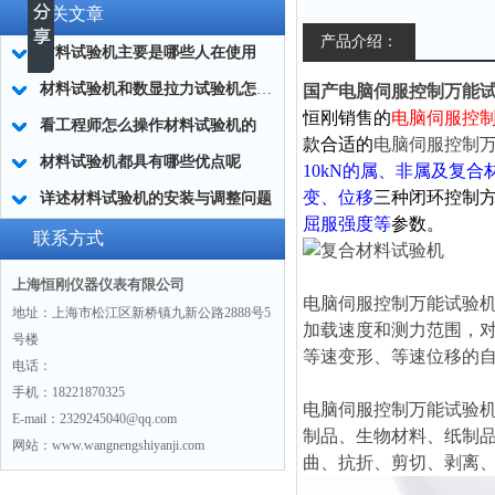
相关文章
产品介绍：
材料试验机主要是哪些人在使用
材料试验机和数显拉力试验机怎么选择？
国产电脑伺服控制万能试
恒刚销售的
电脑伺服控
看工程师怎么操作材料试验机的
款合适的
电脑伺服控制
材料试验机都具有哪些优点呢
10kN的属、非属及复
变、位移
三种闭环控制
详述材料试验机的安装与调整问题
屈服强度等
参数。
联系方式
上海恒刚仪器仪表有限公司
电脑伺服控制万能试验
地址：上海市松江区新桥镇九新公路2888号5
加载速度和测力范围，
号楼
等速变形、等速位移的
电话：
手机：18221870325
电脑伺服控制万能试验
E-mail：2329245040@qq.com
制品、生物材料、纸制
网站：www.wangnengshiyanji.com
曲、抗折、剪切、剥离