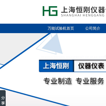
万能试验机首页
公司简介