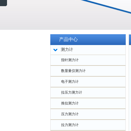
产品中心
测力计
指针测力计
数显量仪测力计
电子测力计
拉压力测力计
推拉测力计
压力测力计
拉力测力计