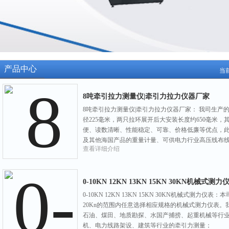
产品中心
当
8吨牵引拉力测量仪|牵引力拉力仪器厂家
8吨牵引拉力测量仪|牵引力拉力仪器厂家： 我司生产的
径225毫米，两只拉环展开后大安装长度约650毫米，其
便、读数清晰、性能稳定、可靠、价格低廉等优点，此款
及其他海国产品的重量计量、可供电力行业高压线布
查看详细介绍
0-10KN 12KN 13KN 15KN 30KN机械式测力
0-10KN 12KN 13KN 15KN 30KN机械式测
20Kn的范围内任意选择相应规格的机械式测力仪表。
石油、煤田、地质勘探、水国产捕捞、起重机械等行
机、电力线路架设、建筑等行业的牵引力测量；