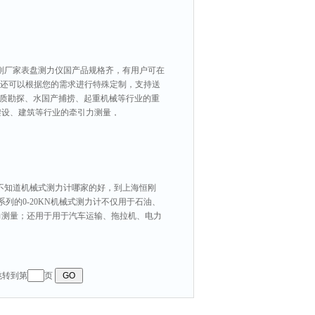
海恒刚厂家表盘测力仪国产品规格齐，有用户可在
司还可以根据您的需求进行特殊定制，支持送
地质勘探、水国产捕捞、起重机械等行业的重
架设、建筑等行业的牵引力测量，
，不知道机械式测力计哪家的好，到上海恒刚
列的0-20KN机械式测力计不仅用于石油、
力测量；还用于用于汽车运输、拖拉机、电力
 跳转到第
页