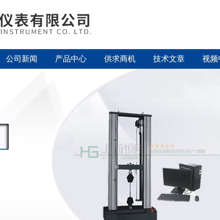
公司新闻
产品中心
供求商机
技术文章
视频