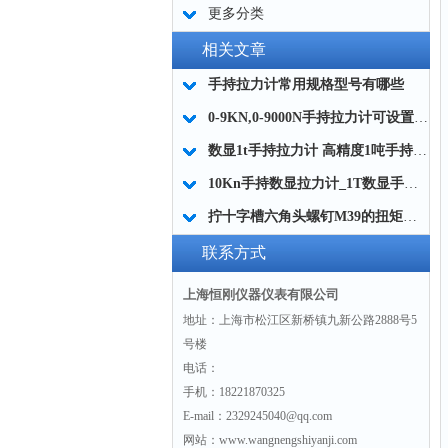
更多分类
相关文章
手持拉力计常用规格型号有哪些
0-9KN,0-9000N手持拉力计可设置拉力单位
数显1t手持拉力计 高精度1吨手持拉力计 便携式1T数字拉力计品牌
10Kn手持数显拉力计_1T数显手持拉力计_1吨数显手持测力计
拧十字槽六角头螺钉M39的扭矩扳手,1800-25N.m扭矩电动扳手
联系方式
上海恒刚仪器仪表有限公司
地址：上海市松江区新桥镇九新公路2888号5
号楼
电话：
手机：18221870325
E-mail：2329245040@qq.com
网站：www.wangnengshiyanji.com