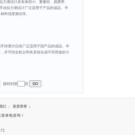
动拉力测试计具有体积小、重量轻、易携带、
膜手动拉力测试计广泛适用于产品的成品、半
、材料强度测试等。
的手持测力仪表广泛适用于国产品的成品、半
等，并可结合机台和夹具组合成不同用途的小
跳转到第
页
我们
资质荣誉
|
|
欢迎来电咨询！
72