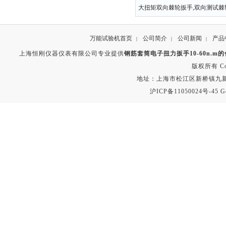
大扭矩双向棘轮扳手,双向测试棘
万能试验机首页
公司简介
公司新闻
产品
|
|
|
上海恒刚仪器仪表有限公司专业提供
钢筋套筒电子扭力扳手10-60n.m
版权所有 Copyr
地址：上海市松江区新桥镇九新公路2
沪ICP备11050024号-45
G