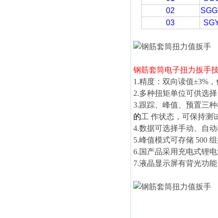
02
SGG
03
SGY
钢筋套筒电子扭力扳手
1.精度：双向读值±3%
2.多种扭矩单位可供选
3.跟踪、峰值、预置三
的
工 作状态，可保持测
4.数据可选择手动、自
5.峰值模式可存储 50
6.国产品采用充电式锂
7.液晶显示屏有背光功