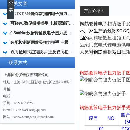
相关文章
产品介绍：
SGTST-500能存数据的电子扭力扳手 带工作记录的智能扭力扳手厂家
可接PC数显扭矩扳手 电脑端通讯力矩扳手 数据上传电脑电子扭力扳手厂家
钢筋套筒电子扭力扳手10-
本厂家生产的这款SGGQ
0-500Nm数据传输款电子扭力扳手,信号输出追溯扭矩值的扭矩扳手
固的
高精密数显扭矩工
装配检测两用数显扭力扳手 三模式切换扭矩扳手 工业紧固测量力矩扳手品牌
品采用充电式锂电池供
人员对
钢筋
连接
紧固
扭
双向检测式扭矩扳手 正反双向扭力测试检测扳手 正旋反旋力矩扳手厂家
联系方式
钢筋套筒电子扭力扳手
上海恒刚仪器仪表有限公司
地址：上海市松江区新桥镇九新公路2888号5
号楼
电话：
手机：18221870325
钢筋套筒电子扭力扳手
E-mail：2329245040@qq.com
国
网站：www.wangnengshiyanji.com
序号 NO
(M
01
SGG