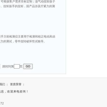
购，可根据客户需求非标定制；该气动扭矩扳子
子、扭矩扳手的扭矩，国产品涉及拧紧力的测
动扳手力矩检测仪主要用于检测和校正电动风动
紧力的测试，零件扭转破坏性试验等。
跳转到第
页
我们
资质荣誉
|
|
信息，欢迎来电咨询！
72