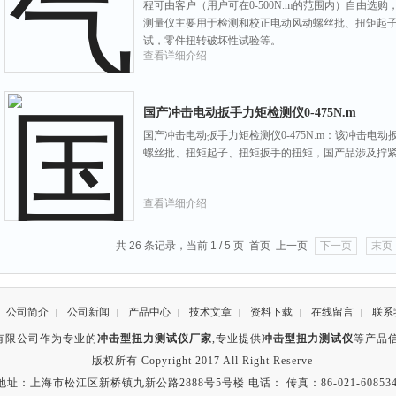
程可由客户（用户可在0-500N.m的范围内）自由选
测量仪主要用于检测和校正电动风动螺丝批、扭矩起
试，零件扭转破坏性试验等。
查看详细介绍
国产冲击电动扳手力矩检测仪0-475N.m
国产冲击电动扳手力矩检测仪0-475N.m：该冲击电
螺丝批、扭矩起子、扭矩扳手的扭矩，国产品涉及拧
查看详细介绍
共 26 条记录，当前 1 / 5 页 首页 上一页
下一页
末页
公司简介
公司新闻
产品中心
技术文章
资料下载
在线留言
联系
|
|
|
|
|
|
有限公司作为专业的
冲击型扭力测试仪厂家
,专业提供
冲击型扭力测试仪
等产品
版权所有 Copyright 2017 All Right Reserve
地址：上海市松江区新桥镇九新公路2888号5号楼 电话： 传真：86-021-608534