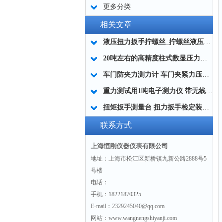
更多分类
相关文章
液压扭力扳手拧螺丝_拧螺丝液压扭力工具
20吨左右的高精度柱式数显压力测量仪 柱状数显压力传感器测力仪厂家
车门防夹力测力计 车门夹紧力压力测量仪厂家
重力测试用1吨电子测力仪 带无线手持仪表的测力计 船舶厂用电子测力仪
扭矩扳手测量台 扭力扳手检定装置 数显扳手扭矩测试机厂家
联系方式
上海恒刚仪器仪表有限公司
地址：上海市松江区新桥镇九新公路2888号5
号楼
电话：
手机：18221870325
E-mail：2329245040@qq.com
网站：www.wangnengshiyanji.com