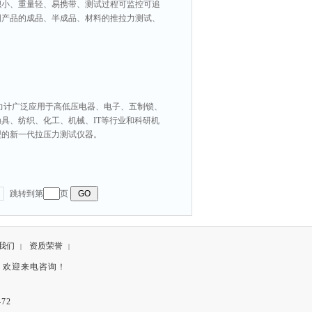
积小、重量轻、易携带、测试过程可监控可追
国产品的成品、半成品、材料的推拉力测试、
推拉力计广泛应用于高低压电器、电子、五制锁、
具、纺织、化工、机械、IT等行业和科研机
型的新一代拉压力测试仪器。
跳转到第
页
我们
资质荣誉
|
|
，欢迎来电咨询！
72