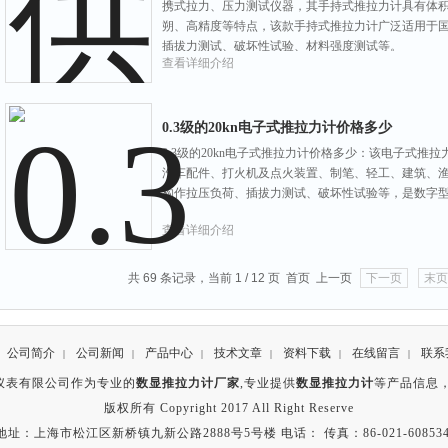
携式拉力、压力测试仪器，其手持式推拉力计具有体
朔、高精度等特点，该款手持式推拉力计广泛适用于
插拔力测试、破坏性试验、材料强度测试等。
查看详细介绍
0.3级的20kn电子式推拉力计价格多少
0.3级的20kn电子式推拉力计价格多少：该电子式
汽车配件、打火机及点火装置、制笔、轻工、建筑、渔
构作拉压负荷、插拔力测试、破坏性试验等，是数字
查看详细介绍
共 69 条记录，当前 1 / 12 页 首页 上一页
下一页
末页
公司简介
公司新闻
产品中心
技术文章
资料下载
在线留言
联系
|
|
|
|
|
|
仪表有限公司作为专业的
数显推拉力计厂家
,专业提供
数显推拉力计
等产品信息
版权所有 Copyright 2017 All Right Reserve
地址：上海市松江区新桥镇九新公路2888号5号楼 电话： 传真：86-021-608534