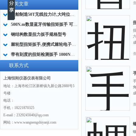
相关文章
船舶制造50T无线拉力计,大吨位无线测力计,高精度50吨无线拉力计
500N.m数显蓝牙传输扭矩扳手 可连手机蓝牙扭矩扳手 蓝牙数据输出扳手厂家
钢结构数显扭力扳手规格型号
棘轮型扭矩扳手,便携式棘轮电子扭矩扳手,棘轮式电子显示扭矩扳手简介
带有刻度的扭矩检测扳手 1000Nm刻度盘扭矩扳手制造商
联系方式
上海恒刚仪器仪表有限公司
手
地址：上海市松江区新桥镇九新公路2888号5
号楼
电话：
手机：18221870325
E-mail：2329245040@qq.com
网站：www.wangnengshiyanji.com
螺
螺