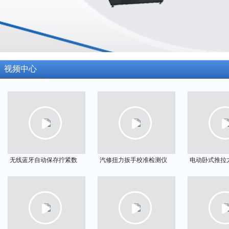
视频中心
无线蓝牙自动保存拧紧数
汽修扭力扳手校准检测仪
电动卧式推拉
据扭力扳手 蓝牙无线联机
计量院专用扭矩检定台 工
台 端子拉脱
质检扭力扳手厂家
业扭矩扳手定期校验设备
试架 数显电