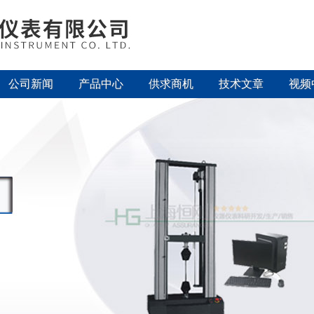
公司新闻
产品中心
供求商机
技术文章
视频