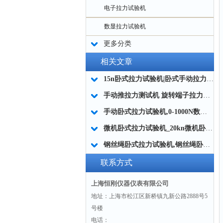
电子拉力试验机
数显拉力试验机
更多分类
相关文章
15n卧式拉力试验机|卧式手动拉力试验机仪器规格型号
手动推拉力测试机 旋转端子拉力试验机 简易卧式拉力试验机
手动卧式拉力试验机,0-1000N数显式的手动卧式拉力试验机
微机卧式拉力试验机_20kn微机卧式拉力试验机国产
钢丝绳卧式拉力试验机,钢丝绳卧式拉力试验机价格
联系方式
上海恒刚仪器仪表有限公司
地址：上海市松江区新桥镇九新公路2888号5
号楼
电话：