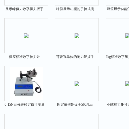
显示峰值力数字扭力扳手
峰值显示功能的手持式测
峰值显示功能
55N.m 65N.m 80N.m
力计2N-7560N
200N.m-2
供应标准数字拉力计
可设置单位的测力矩扳手
6kg标准数字压
12KG-80KG 100KG
0.2-0.3N.m 0.5N.m
字标准压
120KG
0-15N百分表检定仪可测量
固定值扭矩扳手560N.m-
小螺母力矩可
力值的大小
1275N.m 2435N.m
280-760N