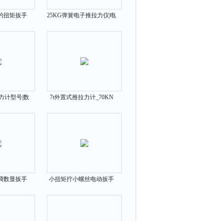
的扭矩扳手
25KG弹簧电子推拉力仪|电
000N.m
子式弹簧拉推力仪
力计型号|数
7t外置式推拉力计_70KN
力测力计
推拉测力计外置的
调数显扳手
小扭矩拧小螺丝电动扳手
.m上海厂家
51-235N.m生产商