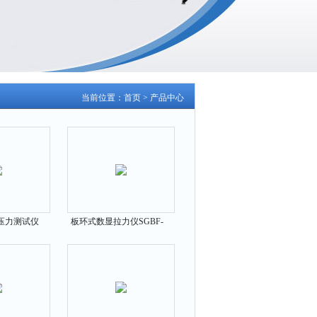
当前位置：
首页
>
产品中心
压力测试仪
板环式数显拉力仪SGBF-
5N上海厂家
1000K|100-1000KN