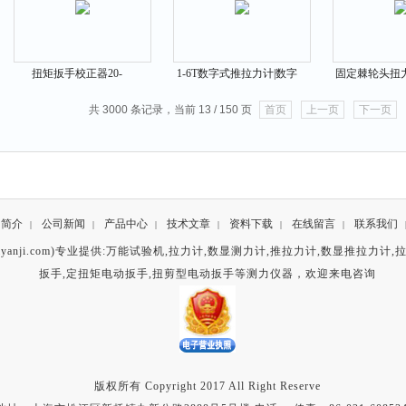
扭矩扳手校正器20-
1-6T数字式推拉力计|数字
固定棘轮头扭
760N.m|校正扳手扭矩仪器
显示拉推测力计
范围299-15
共 3000 条记录，当前 13 / 150 页
首页
上一页
下一页
司简介
公司新闻
产品中心
技术文章
资料下载
在线留言
联系我们
|
|
|
|
|
|
anji.com)专业提供:
万能试验机
,
拉力计
,
数显测力计
,
推拉力计
,
数显推拉力计
,
扳手
,
定扭矩电动扳手
,
扭剪型电动扳手
等测力仪器，欢迎来电咨询
版权所有 Copyright 2017 All Right Reserve