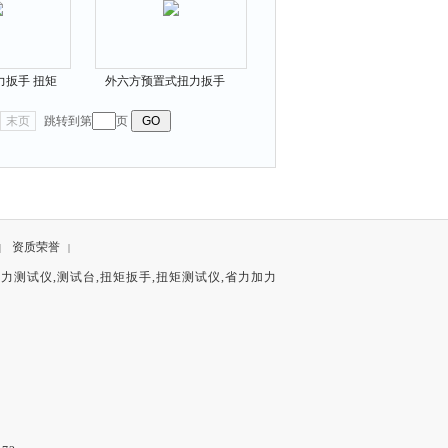
力扳手 扭矩
外六方预置式扭力扳手
01N.m
200-4500N.m的多少钱
末页
跳转到第
页
资质荣誉
|
|
拉力测试仪
,
测试台
,
扭矩扳手
,
扭矩测试仪
,
省力加力