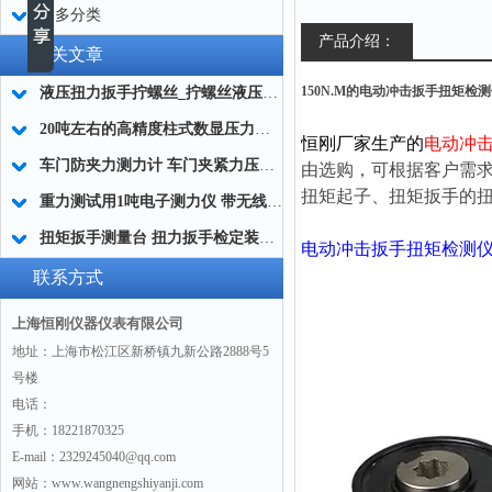
更多分类
产品介绍：
相关文章
150N.M的电动冲击扳手扭矩检
液压扭力扳手拧螺丝_拧螺丝液压扭力工具
20吨左右的高精度柱式数显压力测量仪 柱状数显压力传感器测力仪厂家
恒刚厂家生产的
电动冲
车门防夹力测力计 车门夹紧力压力测量仪厂家
由选购，可根据客户需
扭矩起子、扭矩扳手的
重力测试用1吨电子测力仪 带无线手持仪表的测力计 船舶厂用电子测力仪
扭矩扳手测量台 扭力扳手检定装置 数显扳手扭矩测试机厂家
电动冲击扳手扭矩检测
联系方式
上海恒刚仪器仪表有限公司
地址：上海市松江区新桥镇九新公路2888号5
号楼
电话：
手机：18221870325
E-mail：2329245040@qq.com
网站：www.wangnengshiyanji.com