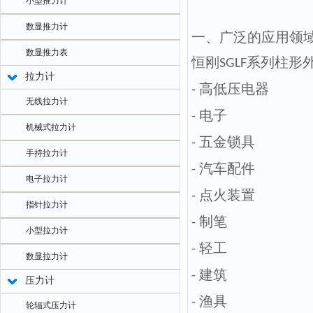
小型推力计
数显推力计
一、广泛的应用领
数显推力表
恒刚
系列柱形
SGLF
拉力计
高低压电器
-
无线拉力计
电子
-
机械式拉力计
五金锁具
-
手持拉力计
汽车配件
-
电子拉力计
点火装置
-
指针拉力计
制笔
-
小型拉力计
轻工
-
数显拉力计
建筑
-
压力计
渔具
-
轮辐式压力计