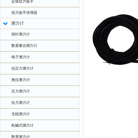
定值扭力扳手
扭力扳手倍增器
测力计
指针测力计
数显量仪测力计
电子测力计
拉压力测力计
推拉测力计
压力测力计
拉力测力计
无线测力计
机械式测力计
数显测力计