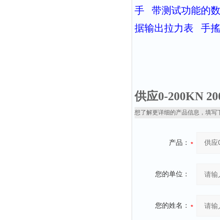
手
带测试功能的
据输出拉力表
手
供应0-200KN
想了解更详细的产品信息，填写
产品：
您的单位：
您的姓名：