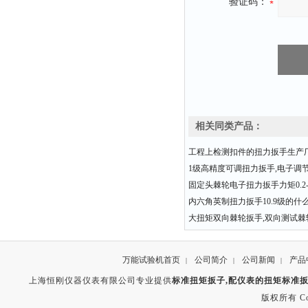
验证码：
相关同类产品：
工程上检测扣件的扭力扳手生产
1级高精度可调扭力扳手,电子调
固定头棘轮电子扭力扳手力矩0.2-3
内六角英制扭力扳手10.9级的什
大扭矩双向棘轮扳手,双向测试棘
万能试验机首页
公司简介
公司新闻
产品
|
|
|
上海恒刚仪器仪表有限公司专业提供
标准扭矩扳子,配仪表的扭矩标准扳子
版权所有 Copyr