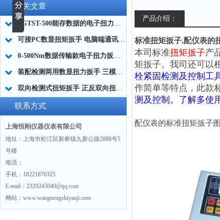
相关文章
产品介绍：
SGTST-500能存数据的电子扭力扳手 带工作记录的智能扭力扳手厂家
可接PC数显扭矩扳手 电脑端通讯力矩扳手 数据上传电脑电子扭力扳手厂家
标准扭矩扳子,配仪表的扭
本司
标准
扭矩扳子
产
0-500Nm数据传输款电子扭力扳手,信号输出追溯扭矩值的扭矩扳手
矩扳子
。我司还可以
装配检测两用数显扭力扳手 三模式切换扭矩扳手 工业紧固测量力矩扳手品牌
栓紧固检测及控制工
作简单等特点，此款
双向检测式扭矩扳手 正反双向扭力测试检测扳手 正旋反旋力矩扳手厂家
测及控制。了解多使
联系方式
配仪表的
标准扭矩扳子
上海恒刚仪器仪表有限公司
地址：上海市松江区新桥镇九新公路2888号5
号楼
电话：
手机：18221870325
E-mail：2329245040@qq.com
网站：www.wangnengshiyanji.com