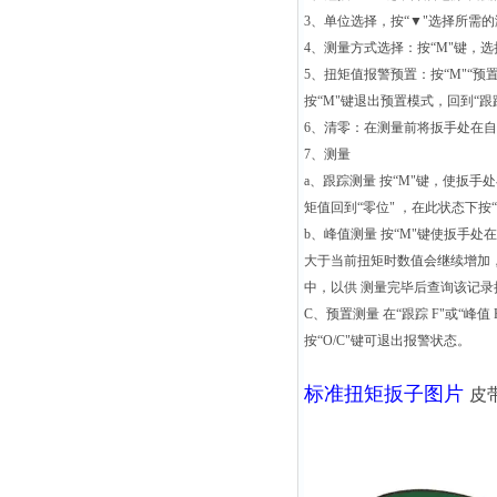
3、单位选择，按“▼"选择所需
4、测量方式选择：按“M"键，选择
5、扭矩值报警预置：按“M"“预
按“M"键退出预置模式，回到“跟踪
6、清零：在测量前将扳手处在自然
7、测量
a、跟踪测量 按“M"键，使扳
矩值回到“零位" ，在此状态下按“
b、峰值测量 按“M"键使扳手
大于当前扭矩时数值会继续增加，
中，以供 测量完毕后查询该记录
C、预置测量 在“跟踪 F"或“
按“O/C"键可退出报警状态。
标准扭矩扳子图片
皮