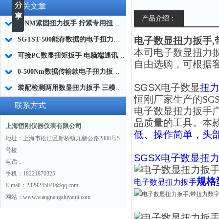
相关文章
产品介绍：
20NM紧固扭力扳手 拧紧专用扭力扳手 右旋力矩扳手厂家
电子数显扭力扳手,
SGTST-500能存数据的电子扭力扳手 带工作记录的智能扭力扳手厂家
本司
电子数显扭力
可接PC数显扭矩扳手 电脑端通讯力矩扳手 数据上传电脑电子扭力扳手厂家
自由选购，可根据
0-500Nm数据传输款电子扭力扳手,信号输出追溯扭矩值的扭矩扳手
SGSX
电子数显
扭
装配检测两用数显扭力扳手 三模式切换扭矩扳手 工业紧固测量力矩扳手品牌
恒刚厂家生产的SGS
联系方式
电子数显扭力扳手
品质量的工具。本
上海恒刚仪器仪表有限公司
低、操作简单，头
地址：上海市松江区新桥镇九新公路2888号5
号楼
SGSX
电子数显扭
电话：
手机：18221870325
规格
电子数显扭力扳手
E-mail：2329245040@qq.com
网站：www.wangnengshiyanji.com