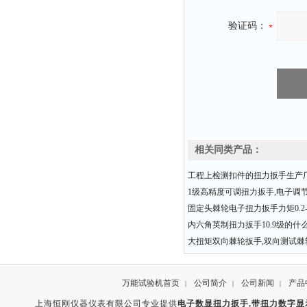
验证码：
相关同类产品：
工程上检测扣件的扭力扳手生产
1级高精度可调扭力扳手,电子调
固定头棘轮电子扭力扳手力矩0.2-3
内六角英制扭力扳手10.9级的什
大扭矩双向棘轮扳手,双向测试棘
万能试验机首页
公司简介
公司新闻
产品
|
|
|
上海恒刚仪器仪表有限公司专业提供
电子数显扭力扳手,带扭力数字显