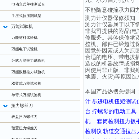
九、承力四方孔尺寸
电动立式单柱测试台
不能随意碰撞承力四
手压式拉压测试架
测力计仪器保修须知
测力计仪器属于以下
万能试验机
非我司提供的附品(电
修服务。具体保修承
万能材料试验机
整机、部件已经超过
万能电子试验机
因意外因素或人为原
合适的电压、带电拔插
卧式万能拉力试验机
造成的机器故障或损
因使用非正版、非我处
万能数显拉力试验机
地震、火灾)等原因造
双臂式万能试验机
本国产品热搜关键词
单臂式万能试验机
计
步进电机扭矩测试
扭力螺丝刀
台
拧螺母的电动工具
表盘扭力螺丝刀
机
套筒检测扭力扳
预置扭力螺丝刀
检测仪
轨道交通拉压