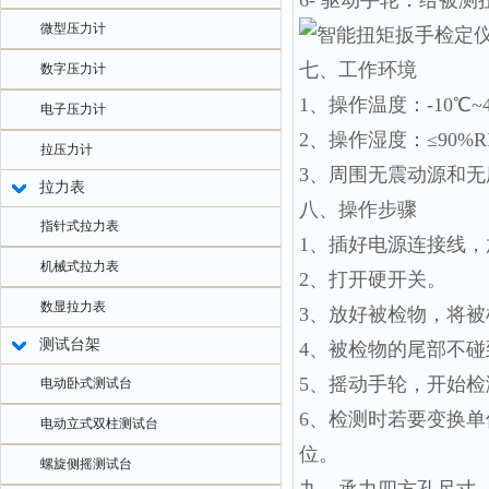
6- 驱动手轮：给被
微型压力计
七、工作环境
数字压力计
1、操作温度：-10℃~
电子压力计
2、操作湿度：≤90%
拉压力计
3、周围无震动源和
拉力表
八、操作步骤
指针式拉力表
1、插好电源连接线
机械式拉力表
2、打开硬开关。
数显拉力表
3、放好被检物，将
测试台架
4、被检物的尾部不
5、摇动手轮，开始检
电动卧式测试台
6、检测时若要变换单
电动立式双柱测试台
位。
螺旋侧摇测试台