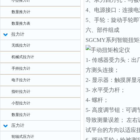
3、承力四方孔：与
小型推力计
4、电源接口：连接电
数显推力计
5、手轮：旋动手轮
数显推力表
六、部件组成
拉力计
SGCMY系列
智能扭矩
无线拉力计
机械式拉力计
1- 传感器受力头：
手持拉力计
方测头连接；
2- 显示器：触摸屏
电子拉力计
3- 水平受力杆；
指针拉力计
4- 螺杆；
小型拉力计
5- 高度调节钮：可
数显拉力计
导致测量误差； 左
压力计
试平台的方向以适应
轮辐式压力计