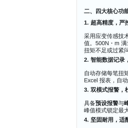
二、四大核心功
1. 超高精度，
采用应变传感技术
值。500N・m 
扭矩不足或过紧
2. 智能数据记
自动存储每笔扭矩
Excel 报表
3. 双模式报警
具备
预设报警
与
峰值模式锁定最
4. 坚固耐用，