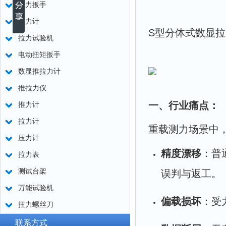
扭力扳手
测力计
S型分体式数显
拉力试验机
电动扭矩扳手
数显推拉力计
推拉力仪
一、行业痛点：
推力计
拉力计
重载测力场景中
压力计
精度漂移
：普通
拉力表
测试台架
误判与返工。
万能试验机
偏载损坏
：受
扭力螺丝刀
联系方式