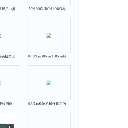
栓数显扭力扳
50N 300N 500N 1000N电
力数显扳手
动推拉力计测试台
m梅花头扭力工
0-10N.m 20N.m 150N.m脉
力扳手头
冲式气动扳手测试仪
矩检测仪
0.3N.m检测机械连接用的
.m 0.4N.m
高精度数显扭力扳手