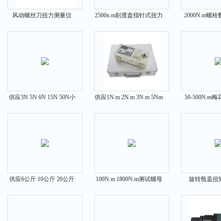
风动螺丝刀扭力测量仪
2500n.m刻度盘指针式扭力
2000N.m螺
5N.m 6N.m 8N.m 10N.m
扳手的价格
手,螺栓扭
供应3N 5N 6N 15N 50N小
供应1N.m 2N.m 3N.m 5Nm
50-500N.
弹簧拉力压力测力机
气动改锥扭力测试仪
具,梅花扭
供应6公斤 10公斤 20公斤
100N.m 1800N.m测试螺母
旋转瓶盖扭
拉伸弹簧测试仪
的勾头数显扭矩扳手
0.7N.m 0.5N