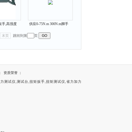
扳手,高强度
供应0-75N.m 300N.m脚手
电动枪
架扣件拧矩力扳手
末页
跳转到第
页
资质荣誉
|
|
拉力测试仪
,
测试台
,
扭矩扳手
,
扭矩测试仪
,
省力加力