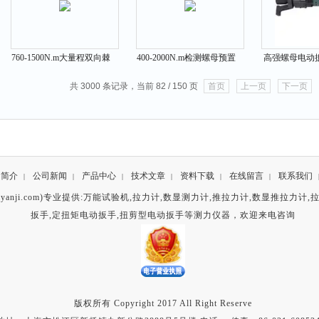
760-1500N.m大量程双向棘
400-2000N.m检测螺母预置
高强螺母电动
轮头预置扭力扳手
型数显扭力扳手
螺母扭矩
共 3000 条记录，当前 82 / 150 页
首页
上一页
下一页
司简介
公司新闻
产品中心
技术文章
资料下载
在线留言
联系我们
|
|
|
|
|
|
anji.com)专业提供:
万能试验机
,
拉力计
,
数显测力计
,
推拉力计
,
数显推拉力计
,
扳手
,
定扭矩电动扳手
,
扭剪型电动扳手
等测力仪器，欢迎来电咨询
版权所有 Copyright 2017 All Right Reserve