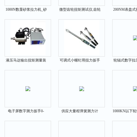
1000N数显砂浆拉力机_砂
微型齿轮扭矩测试仪,齿轮
200NM表盘
浆数显拉力试验机
高精度扭矩仪定制
正仪什么
液压马达输出扭矩测量装
可调式小螺钉用扭力扳手
轮辐式数字拉
置SGDN-450价格多少
0.6N.m 0.8N.m 1N.m
12T 14T 1
电子屏数字测力扳手0-
供应大量程弹簧测力计
1000KN以下
80N.m 97N.m 102N.m
1Kn-5Kn（1000N-5000N）
感器哪个