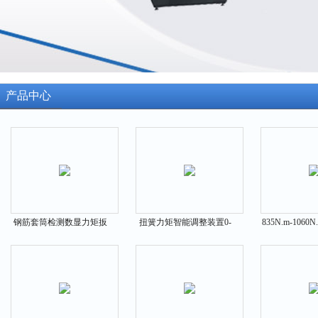
产品中心
钢筋套筒检测数显力矩扳
扭簧力矩智能调整装置0-
835N.m-106
手0-115N.m 225N.m
125N.m 175N.m
机动态扭矩