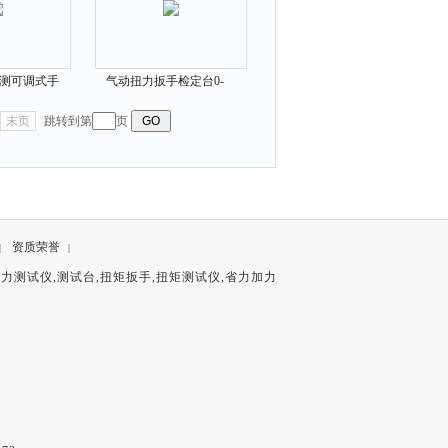
检测可调式手
气动扭力扳手检定台0-
扳手
15N.m 50N.m 75N.m
末页
跳转到第
页
资质荣誉
|
|
拉力测试仪
,
测试台
,
扭矩扳手
,
扭矩测试仪
,
省力加力