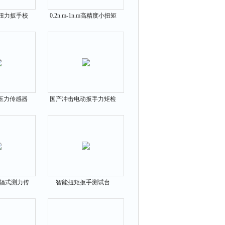
式扭力扳手校
0.2n.m-1n.m高精度小扭矩
品牌好
扭力扳手国产品牌
压力传感器
国产冲击电动扳手力矩检
8T 19T
测仪0-475N.m
轮辐式测力传
智能扭矩扳手测试台
品牌好
275N.m-595N.m国产厂家