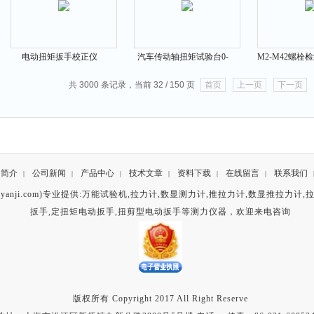
电动扭矩扳手校正仪
汽车传动轴扭矩试验台0-
M2-M42螺栓
10N.m 120N.m 720N.m
360N.m 1550N.m
动力矩
共 3000 条记录，当前 32 / 150 页
首页
上一页
下一页
司简介
公司新闻
产品中心
技术文章
资料下载
在线留言
联系我们
|
|
|
|
|
|
anji.com)专业提供:
万能试验机
,
拉力计
,
数显测力计
,
推拉力计
,
数显推拉力计
,
扳手
,
定扭矩电动扳手
,
扭剪型电动扳手
等测力仪器，欢迎来电咨询
版权所有 Copyright 2017 All Right Reserve