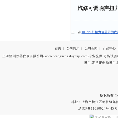
汽修可调响声扭
上一篇
100NM带扭力值显示的
首页
公司简介
公司新闻
产品中心
|
|
|
上海恒刚仪器仪表有限公司(www.wangnengshiyanji.com)专业提供:
万能试验
扳手
,
定扭矩电动扳手
,
版权所有 Copyr
地址：上海市松江区新桥镇九新公路2
沪ICP备11050024号-45
G
沪公网安备 31011