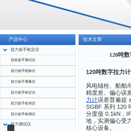
产品中心
技术文章
扭力扳手检定仪
120吨
扭矩扳手测试仪
扭力扳手校验仪
120吨数字拉力
扭力扳手测量仪
风电锚栓、船舶
精度差、偏心误
扭力扳手标定仪
力计
误差普遍超 
扭力扳手校准仪
SGBF 系列 120
分度值 0.1kN，
扭力扳手检测仪
地，实测偏心受
扭力测试仪
核心设备
。