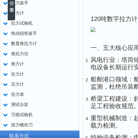
扭力扳手
测力计
120吨数字拉力
拉力试验机
电动扭矩扳手
数显推拉力计
一、五大核心应
推拉力仪
风电行业
：塔筒
推力计
电设备长期运行
拉力计
船舶港口领域
：
压力计
监测，杜绝吊装
拉力表
桥梁工程建设
：
测试台架
足工程验收规范
万能试验机
重型机械制造
：
载力检测。
扭力螺丝刀
联系方式
特种设备检测
：