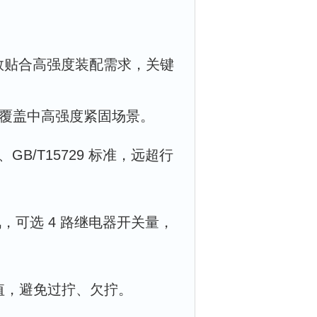
参数贴合高强度装配需求，关键
・m，覆盖中高强度紧固场景。
9、GB/T15729 标准，远超行
通讯，可选 4 路继电器开关量，
峰值，避免过拧、欠拧。