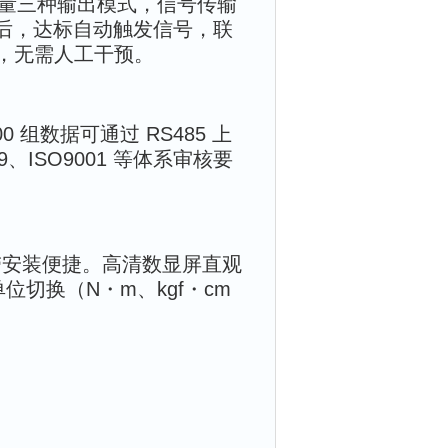
器开关量三种输出模式，信号传输
限后，达标自动触发信号，联
流转，无需人工干预。
组数据可通过 RS485 上
9、ISO9001 等体系审核要
，携带安装便捷。高清数显屏直观
位切换（N・m、kgf・cm