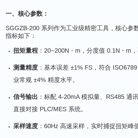
一、核心参数：
SGGZB-200 系列作为工业级精密工具，核心
指标如下：
扭矩量程
：20~200N・m，分度值 0.1N
测量精度
：基本误差 ±1% FS，符合 ISO678
业常规 ±4% 精度水平。
信号输出
：标配 4-20mA 模拟量、RS485 
直接对接 PLC/MES 系统。
采样速度
：60Hz 高速采样，实时捕捉扭矩