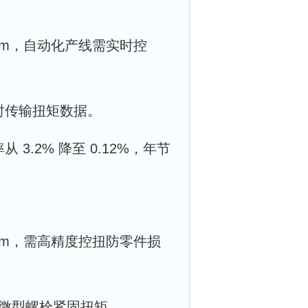
N・m，自动化产线需实时控
，实时传输扭矩数据。
从 3.2% 降至 0.12%，年节
N・m，需高精度控扭防零件损
检测微型螺栓紧固扭矩。