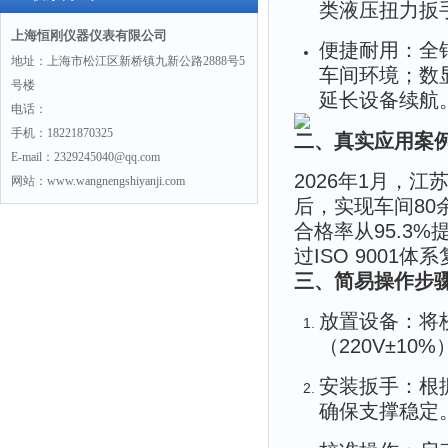
类液压扭力扳
上海恒刚仪器仪表有限公司
便捷耐用：全
地址：上海市松江区新桥镇九新公路2888号5
车间环境；数
号楼
延长设备续航
电话：
手机：18221870325
二、真实应用案
E-mail：2329245040@qq.com
2026年1月，
网站：www.wangnengshiyanji.com
后，实现车间80
合格率从95.3
过ISO 9001体
三、简易操作步
放置设备：将
（220V±10%
安装扳手：根
确保支撑稳定