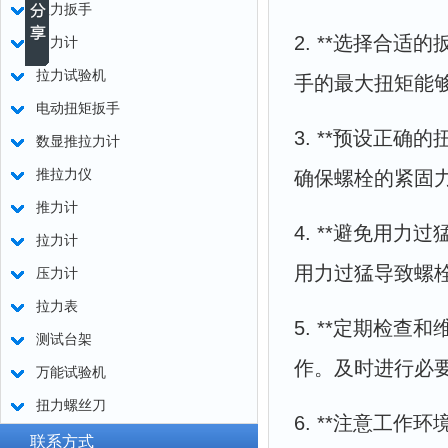
扭力扳手
2. **选择合
测力计
拉力试验机
手的最大扭矩能
电动扭矩扳手
3. **预设正
数显推拉力计
推拉力仪
确保螺栓的紧固
推力计
4. **避免用
拉力计
用力过猛导致螺
压力计
拉力表
5. **定期检
测试台架
作。及时进行必
万能试验机
扭力螺丝刀
6. **注意工
联系方式