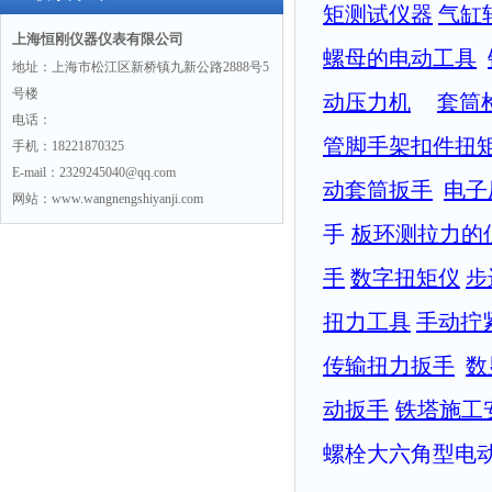
矩测试仪器
气缸
上海恒刚仪器仪表有限公司
螺母的电动工具
地址：上海市松江区新桥镇九新公路2888号5
号楼
动压力机
套筒
电话：
管脚手架扣件扭
手机：18221870325
E-mail：2329245040@qq.com
动套筒扳手
电子
网站：www.wangnengshiyanji.com
手
板环测拉力的
手
数字扭矩仪
步
扭力工具
手动拧
传输扭力扳手
数
动扳手
铁塔施工
螺栓大六角型电