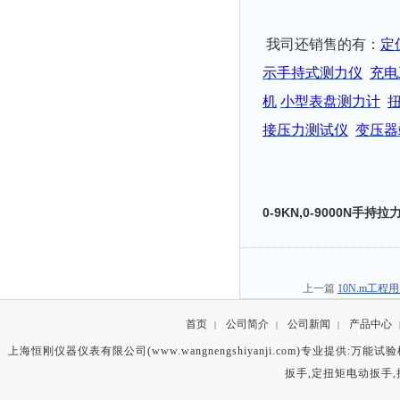
我司还销售的有：
定
示手持式测力仪
充电
机
小型表盘测力计
接压力测试仪
变压器
0-9KN,0-9000N手
上一篇
10N.m工
首页
公司简介
公司新闻
产品中心
|
|
|
上海恒刚仪器仪表有限公司(www.wangnengshiyanji.com)专业提供:
万能试验
扳手
,
定扭矩电动扳手
,