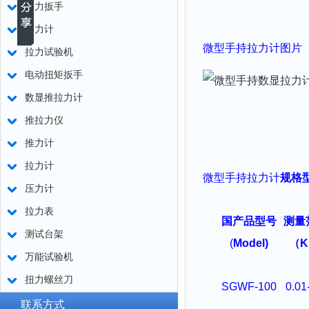
扭力扳手
测力计
微型
手持拉力
计图片
拉力试验机
电动扭矩扳手
数显推拉力计
推拉力仪
推力计
拉力计
微型
手持拉力
计
规格
压力计
拉力表
国产品型号
测量
测试台架
(
Model)
（K
万能试验机
扭力螺丝刀
SGWF-100
0.01
联系方式