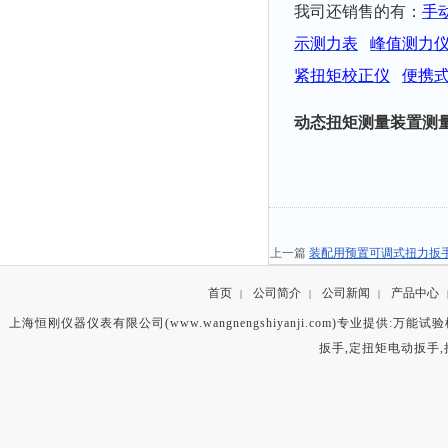
我司还销售的有：
手
示测力表
峰值测力
紧扭矩校正仪
便携
动态扭矩测量装置测
上一篇
装配用预置可调式扭力扳
首页
公司简介
公司新闻
产品中心
|
|
|
上海恒刚仪器仪表有限公司(www.wangnengshiyanji.com)专业提供:
万能试验
扳手
,
定扭矩电动扳手
,