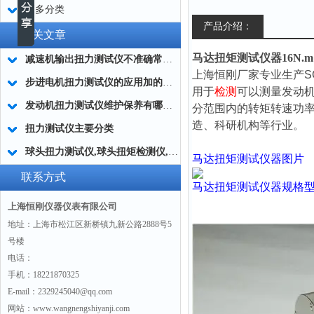
更多分类
产品介绍：
相关文章
马达扭矩测试仪器16N.m 32
减速机输出扭力测试仪不准确常用的处理方法
上海恒刚厂家专业生产S
步进电机扭力测试仪的应用加的广泛
用于
检测
可以测量发动机
发动机扭力测试仪维护保养有哪些分类?
分范围内的转矩转速功
造、科研机构等行业。
扭力测试仪主要分类
球头扭力测试仪,球头扭矩检测仪,汽车球头旋转扭矩测定仪
马达扭矩测试仪器
图片
联系方式
马达扭矩测试仪器
规格
上海恒刚仪器仪表有限公司
地址：上海市松江区新桥镇九新公路2888号5
号楼
电话：
手机：18221870325
E-mail：2329245040@qq.com
网站：www.wangnengshiyanji.com