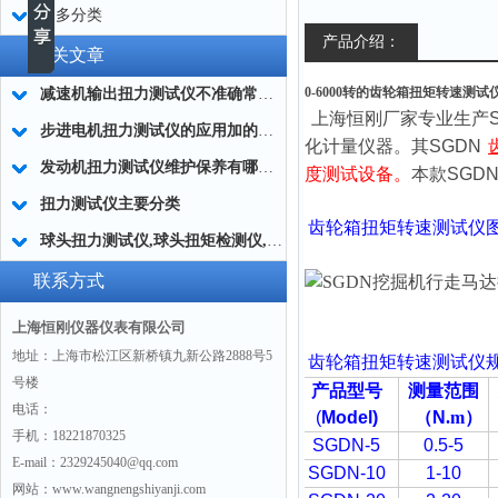
更多分类
产品介绍：
相关文章
0-6000转的齿轮箱扭矩转速测
减速机输出扭力测试仪不准确常用的处理方法
上海恒刚厂家专业生产
步进电机扭力测试仪的应用加的广泛
化计量仪器。其
SGDN
发动机扭力测试仪维护保养有哪些分类?
度测试设备。
本款
SGD
扭力测试仪主要分类
齿轮箱扭矩转速测试仪
球头扭力测试仪,球头扭矩检测仪,汽车球头旋转扭矩测定仪
联系方式
上海恒刚仪器仪表有限公司
地址：上海市松江区新桥镇九新公路2888号5
齿轮箱扭矩转速测试仪
号楼
产品型号
测量范围
电话：
(
Model)
（
N
.m
）
手机：18221870325
SGDN-5
0.5-5
E-mail：2329245040@qq.com
SGDN-10
1-10
网站：www.wangnengshiyanji.com