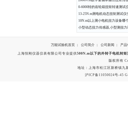
2000N.m数字量轴承输出扭矩传
0-6000转的齿轮箱扭矩转速测
13-25N.m测电机动态扭矩测试
10N.m以上测小电机扭力设备哪
小型动态扭力传感器,小型测扭力
万能试验机首页
公司简介
公司新闻
产品
|
|
|
上海恒刚仪器仪表有限公司专业提供
500N.m以下的外转子电机转
版权所有 Copyr
地址：上海市松江区新桥镇九新公路2
沪ICP备11050024号-45
G