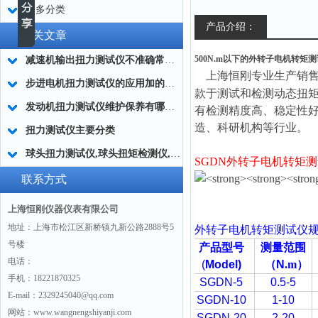
更多分类
产品介绍：
相关文章
500N.m以下的外转子电机转矩
减速机输出扭力测试仪不准确常用的处理方法
上海恒刚专业生产销
步进电机扭力测试仪的应用加的广泛
款于测试和检测动态扭
发动机扭力测试仪维护保养有哪些分类?
有检测精度高、稳定性
造、科研机构等行业。
扭力测试仪主要分类
球头扭力测试仪,球头扭矩检测仪,汽车球头旋转扭矩测定仪
SGDN
外转子电机转矩测
联系方式
上海恒刚仪器仪表有限公司
地址：上海市松江区新桥镇九新公路2888号5
外转子电机转矩测试仪
号楼
产品型号
测量范围
电话：
(
Model)
（
N
.m
）
手机：18221870325
SGDN-5
0.5-5
E-mail：2329245040@qq.com
SGDN-10
1-10
网站：www.wangnengshiyanji.com
SGDN-20
2-20