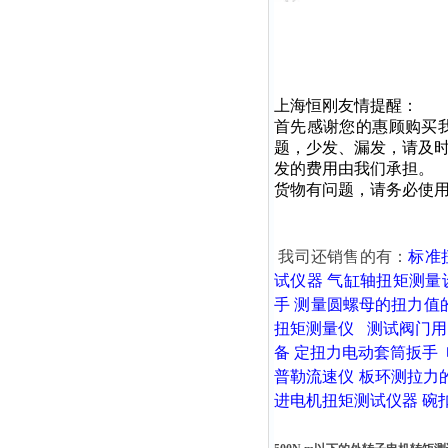
上海恒刚友情提醒：
首先感谢您的惠顾购买
题，少发、漏发，请及
发的费用由我们承担。
货物有问题，请务必使
我司还销售的有：
标准
试仪器
气缸轴扭矩测量
手
测量圆螺母的扭力值
扭矩测量仪
测试阀门用
备
定扭力电动套筒扳手
普勒流速仪
板环测拉力
进电机扭矩测试仪器
碗