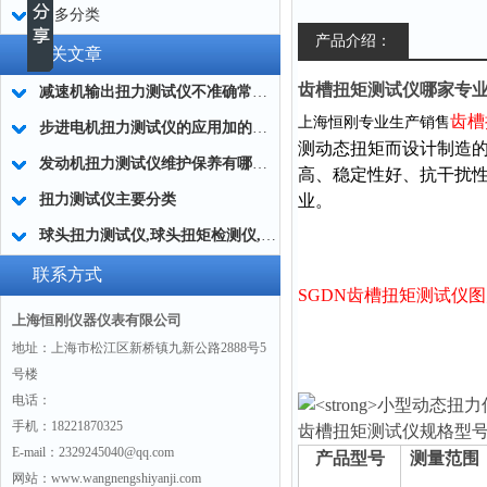
更多分类
产品介绍：
相关文章
齿槽扭矩测试仪哪家专
减速机输出扭力测试仪不准确常用的处理方法
齿槽
上海恒刚专业生产销售
步进电机扭力测试仪的应用加的广泛
测动态扭矩而设计制造
发动机扭力测试仪维护保养有哪些分类?
高、稳定性好、抗干扰
扭力测试仪主要分类
业。
球头扭力测试仪,球头扭矩检测仪,汽车球头旋转扭矩测定仪
联系方式
SGDN齿槽扭矩测试仪
上海恒刚仪器仪表有限公司
地址：上海市松江区新桥镇九新公路2888号5
号楼
电话：
手机：18221870325
齿槽扭矩测试仪规格型
E-mail：2329245040@qq.com
产品型号
测量范围
网站：www.wangnengshiyanji.com