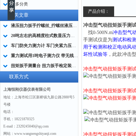
更多分类
产品介绍：
相关文章
冲击型气动扭矩扳手测试仪5-
液压扭力扳手拧螺丝_拧螺丝液压扭力工具
找
0-500N.m
冲击型气
20吨左右的高精度柱式数显压力测量仪 柱状数显压力传感器测力仪厂家
手测试仪
是为
测试和检
车门防夹力测力计 车门夹紧力压力测量仪厂家
用于检测和校正电动风
坏性试验等
，此款
冲击
重力测试用1吨电子测力仪 带无线手持仪表的测力计 船舶厂用电子测力仪
扭矩扳手测量台 扭力扳手检定装置 数显扳手扭矩测试机厂家
冲击型气动扭矩扳手测
联系方式
上海恒刚仪器仪表有限公司
冲击型气动扭矩扳手测
地址：上海市松江区新桥镇九新公路2888号5
号楼
电话：
手机：18221870325
E-mail：2329245040@qq.com
网站：www.wangnengshiyanji.com
冲击型气动扭矩扳手测