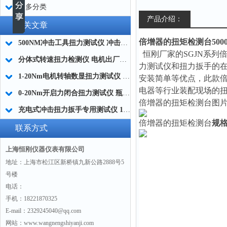
更多分类
产品介绍：
相关文章
倍增器的扭矩检测台500
500NM冲击工具扭力测试仪 冲击扭力计 冲击型扭矩仪厂家
恒刚厂家的SGJN系列
分体式转速扭力检测仪 电机出厂质检扭力测试仪0-1000NM生产商
力测试仪和扭力扳手的
1-20Nm电机转轴数显扭力测试仪 精密转轴数显扭矩测量仪
安装简单等优点，此款
电器等行业装配现场的
0-20Nm开启力闭合扭力测试仪 瓶盖扭矩数显测定仪
倍增器的扭矩检测台
图
充电式冲击扭力扳手专用测试仪 10-200NM量程适配
倍增器的扭矩检测台
规
联系方式
上海恒刚仪器仪表有限公司
地址：上海市松江区新桥镇九新公路2888号5
号楼
电话：
手机：18221870325
E-mail：2329245040@qq.com
网站：www.wangnengshiyanji.com