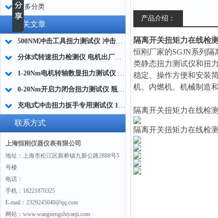
更多分类
产品介绍：
相关文章
隔离开关扭矩力在线检测装置1
500NM冲击工具扭力测试仪 冲击扭力计 冲击型扭矩仪厂家
恒刚厂家的SGJN系列隔
分体式转速扭力检测仪 电机出厂质检扭力测试仪0-1000NM生产商
类静态扭力测试仪和扭
1-20Nm电机转轴数显扭力测试仪 精密转轴数显扭矩测量仪
稳定、操作方便和安装
机、内燃机、机械制造
0-20Nm开启力闭合扭力测试仪 瓶盖扭矩数显测定仪
充电式冲击扭力扳手专用测试仪 10-200NM量程适配
隔离开关扭矩力在线检
联系方式
隔离开关扭矩力在线检
上海恒刚仪器仪表有限公司
地址：上海市松江区新桥镇九新公路2888号5
号楼
电话：
手机：18221870325
E-mail：2329245040@qq.com
网站：www.wangnengshiyanji.com