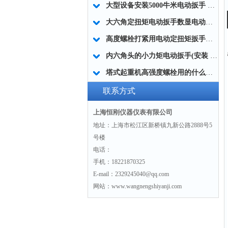
大型设备安装5000牛米电动扳手 高强度螺栓紧固电动扳手生产制造商
大六角定扭矩电动扳手数显电动扭矩扳手 桥梁专用电动扭矩扳手数显
高度螺栓打紧用电动定扭矩扳手工具50-5000Nm
内六角头的小力矩电动扳手(安装 装配)生产厂家
塔式起重机高强度螺栓用的什么扭矩扳手(定扭矩电动扳手)
联系方式
上海恒刚仪器仪表有限公司
地址：上海市松江区新桥镇九新公路2888号5
号楼
电话：
手机：18221870325
E-mail：2329245040@qq.com
网站：www.wangnengshiyanji.com