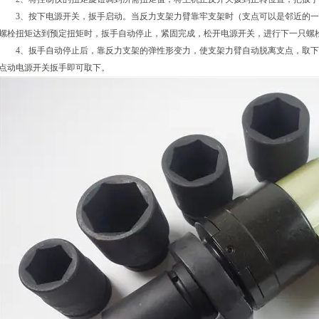
3、按下电源开关，扳手启动。当反力支架力臂靠牢支架时（支点可以是邻近的一
螺栓扭矩达到预定扭矩时，扳手自动停止，紧固完成，松开电源开关，进行下一只螺
4、扳手自动停止后，靠反力支架的弹性形变力，使支架力臂自动脱离支点，取下
点动电源开关扳手即可取下。