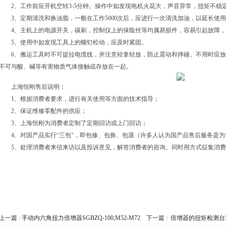
2、工作前应开机空转3-5分钟。操作中如发现电机火花大，声音异常，扭矩不稳
3、定期清洗和换油脂，一般在工作5000次后，应进行一次清洗加油，以延长使
4、主机上的电源开关，碳刷，控制仪上的保险丝等均属易损件，容易引起故障，
5、使用中如发现工具上的螺钉松动，应及时紧固。
6、搬运工具时不可提拉电缆线，并注意轻拿轻放，防止震动和摔碰。不用时应放
不可与酸、碱等有害物质气体接触或存放在一起。
上海恒刚售后说明：
1、根据消费者要求，进行有关使用等方面的技术指导；
2、保证维修零配件的供应；
3、上海恒刚为消费者定制了定期回访或上门回访；
4、对国产品实行“三包"，即包修、包换、包退（许多人认为国产品售后服务是为“
5、处理消费者来信来访以及投诉意见，解答消费者的咨询。同时用方式征集消费
上一篇 :
手动内六角扭力倍增器SGBZQ-100,M52-M72
下一篇 :
倍增器的扭矩检测台50