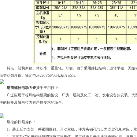
特点：结构新颖、体积小、重量轻、可靠。由于采用静扭结构，运转平稳，无振动
而劳动强度低。额定电压220V50/60Hz精度±5%。
塔筒螺栓电动力矩扳手
应用行业：
广泛应用于栓焊结构桥梁的架设，厂房、塔架及化工、冶、发电设备的安装。大型
件的扭矩及轴向拉力有严格要求的场合。
螺栓的拧紧操作：
1、装上反力支架，并紧固螺钉。开动主机，使方头销孔与反力支架孔相对应，然
2、将控制仪的扭矩旋钮调到所需扭矩值，将主机正反开关拨到正转位置，把扳手