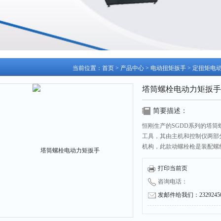
当前位置：
首页
>
产品中心
>
电动扭矩扳手
>
定扭矩电
塔筒螺栓电动力矩扳手
简要描述：
恒刚生产的SGDD系列的塔
工具，其由主机和控制仪两部
机构，此款动螺栓枪是装配螺
功能！
打印当前页
咨询电话：
发邮件给我们：232924504