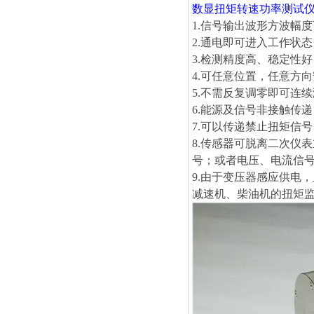
数显扭矩转速功率测试
1.信号输出波形方波幅度可
2.通电即可进入工作状
3.检测精度高、稳定性
4.可任意位置，任意方
5.不需反复调零即可连
6.能源及信号非接触传
7.可以传递禁止扭矩信
8.传感器可脱离二次仪
号；或者电压、电流信
9.由于变压器感应供电
减速机、柴油机的扭矩