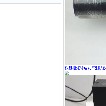
数显扭矩转速功率测试