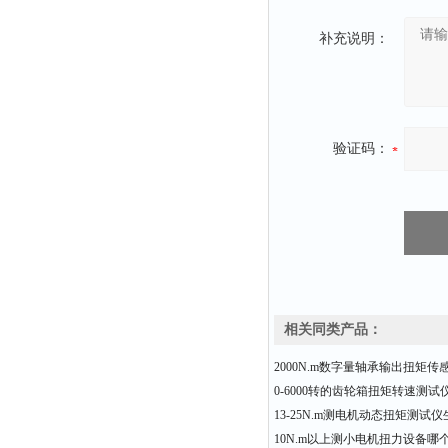
补充说明：
验证码：
相关同类产品：
2000N.m数字量轴承输出扭矩传
0-6000转的齿轮箱扭矩转速测
13-25N.m测电机动态扭矩测试
10N.m以上测小电机扭力设备哪