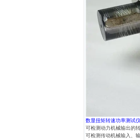
数显扭矩转速功率测试
可检测动力机械输出的
可检测传动机械输入、