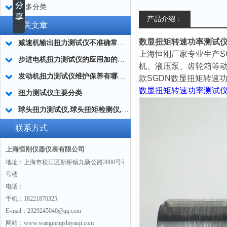
更多分类
产品介绍：
相关文章
数显扭矩转速功率测试仪20
减速机输出扭力测试仪不准确常用的处理方法
上海恒刚厂家专业生产S
步进电机扭力测试仪的应用加的广泛
机、液压泵、齿轮箱等动
发动机扭力测试仪维护保养有哪些分类?
款SGDN
数显扭矩转速
数显扭矩转速功率测试
扭力测试仪主要分类
球头扭力测试仪,球头扭矩检测仪,汽车球头旋转扭矩测定仪
联系方式
上海恒刚仪器仪表有限公司
地址：上海市松江区新桥镇九新公路2888号5
号楼
电话：
手机：18221870325
E-mail：2329245040@qq.com
网站：www.wangnengshiyanji.com