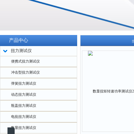
产品中心
扭力测试仪
便携式扭力测试仪
冲击型扭力测试仪
弹簧扭力测试仪
动态扭力测试仪
瓶盖扭力测试仪
电批扭力测试仪
数显扭力测试仪