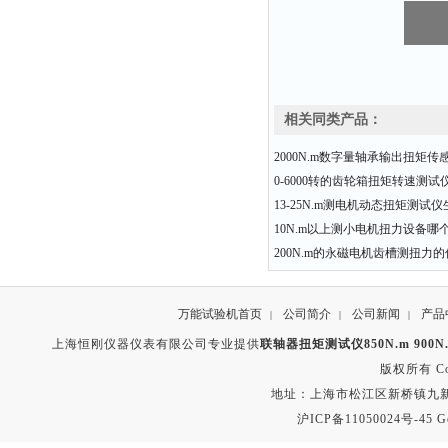
相关同类产品：
2000N.m数字量轴承输出扭矩传
0-6000转的齿轮箱扭矩转速测
13-25N.m测电机动态扭矩测试
10N.m以上测小电机扭力设备哪
200N.m的永磁电机齿槽测扭力
万能试验机首页
公司简介
公司新闻
产品
|
|
|
上海恒刚仪器仪表有限公司专业提供
联轴器扭矩测试仪850N.m 900N.m
版权所有 Copyr
地址：上海市松江区新桥镇九新公路2
沪ICP备11050024号-45
G