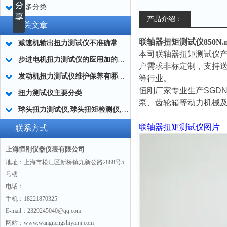
更多分类
产品介绍：
相关文章
联轴器扭矩测试仪850N.m 9
减速机输出扭力测试仪不准确常用的处理方法
本司
联轴器扭矩测试仪
步进电机扭力测试仪的应用加的广泛
户需求非标定制，支持
发动机扭力测试仪维护保养有哪些分类?
等行业。
恒刚厂家专业生产SGD
扭力测试仪主要分类
泵、齿轮箱等动力机械及传
球头扭力测试仪,球头扭矩检测仪,汽车球头旋转扭矩测定仪
联轴器扭矩测试仪
图片
联系方式
上海恒刚仪器仪表有限公司
地址：上海市松江区新桥镇九新公路2888号5
号楼
电话：
手机：18221870325
E-mail：2329245040@qq.com
网站：www.wangnengshiyanji.com