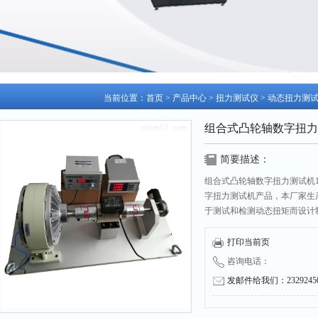
当前位置：
首页
>
产品中心
>
扭力测试仪
>
动态扭力测
组合式凸轮轴数字扭力测
简要描述：
组合式凸轮轴数字扭力测试机1
字扭力测试机产品，本厂家生产
于测试和检测动态扭矩而设计
态，勿需预热过程，具有检测
式凸轮轴数字扭力测试机广泛
打印当前页
咨询电话：
发邮件给我们：232924504