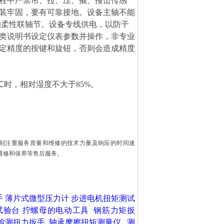
程中严禁吊、拉、压、撬、撞击传感
装牢固，要有可靠接地。设备主轴不能
隙的柔性联轴节。设备专线供电，以防干
类说明书设定仪表参数并操作，非专业
定精度的按键和旋钮，否则会造成精度
0℃时，相对湿度不大于85%。
别注重服务质量和维修的技术力量及响应的时间速
维修和保养等售后服务。
手
薄片式微型压力计
步进电机扭矩测试
试验台
拧螺母的电动工具
钢筋力矩扳
检测扭力扳手
轴承摩擦扭矩测量仪
测