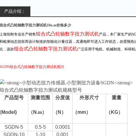
产品介绍：
组合式凸轮轴数字扭力测试机10n.m价格多少
组合式凸轮轴数字扭力测试机
上海恒刚专业生产销售
产品，本厂家生产的
SG
和检测动态扭矩而设计制造的智能化计量仪器，其通电即可进入工作状态，勿需预热
组合式凸轮轴数字扭力测试机
点，该款
广泛应用于电机、机械制造、科研机
SGDN
组合式凸轮轴数字扭力测试机图片
组合式凸轮轴数字扭力测试机
规格型号
产品型号
测量范围
分度值
外形尺寸
重量
(
Model)
（
N
.m
）
（N
）
（
mm
）
（KG
）
SGDN-5
0.5-5
0.0001
SGDN-10
1-10
0.001