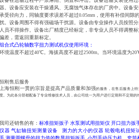
设备在运输过程中严禁淋雨、倒置和冲击。设备运输安装使用过
器。设备应安装在干燥通风、无腐蚀气体存在的厂房中。设备安
承受径向力，同轴度要求误差不超过0.05mm，使用有补偿间
扰。设备周围不得有强磁场干扰源。设备由专业操作人员按照分
人员不得操作。设备出厂精度已经标定，非专业人员不得调整标
偏差，需返回重新标定。
组合式凸轮轴数字扭力测试机
仪
使用环境：
环境温度不超过40℃。海拔高度不超过2500m。当环境温度为2
恒刚售后服务
上海恒刚一贯的宗旨是提高产品质量和加强
的服务，在售后服务上特
度。为此各分部都配备了专业维修技术人员，由公司统一为用户进行定期和不定期的
我司还销售的有：
标准扭矩扳子
水泵测试用扭矩仪
开口扭力扳
仪器
气缸轴扭矩测量设备
测力的大小的仪器
轮毂电机扭矩
手
测量圆螺母的扭力值的数显扭矩扳手
小型手动压力机
套筒