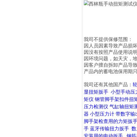
我司不提供保修范围：
因人员因素导致产品损
因没有按照产品使用说
因环境问题，如天灾，
因客户擅自拆卸产品导
产品内的蓄电池保用期只
我司还有其他国产品：
显扭矩扳手
小型手动压
矩仪
钢管脚手架扣件扭
压力检测仪
气缸轴扭矩
器
小型压力计
带数字输
脚手架检查用的力矩扳
手
蓝牙传输扭力扳手
数
安装用的电动扳手
钢筋