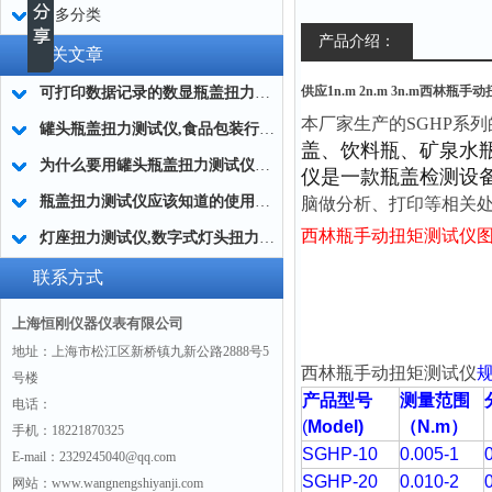
更多分类
产品介绍：
相关文章
供应1n.m 2n.m 3n.m西林瓶
可打印数据记录的数显瓶盖扭力测试仪
本厂家生产的
SGHP系列
罐头瓶盖扭力测试仪,食品包装行业罐头瓶盖扭矩仪
盖、饮料瓶、矿泉水
为什么要用罐头瓶盖扭力测试仪？|厂家答疑
仪是一款瓶盖检测设
瓶盖扭力测试仪应该知道的使用规则
脑做分析、打印等相关处
西林瓶手动扭矩测试仪
灯座扭力测试仪,数字式灯头扭力仪,灯座灯具扭力测试仪
联系方式
上海恒刚仪器仪表有限公司
地址：上海市松江区新桥镇九新公路2888号5
西林瓶手动扭矩测试仪
号楼
产品型号
测量范围
电话：
(
Model)
（N.m）
手机：18221870325
SGHP-10
0.005-1
E-mail：2329245040@qq.com
SGHP-20
0.010-2
网站：www.wangnengshiyanji.com