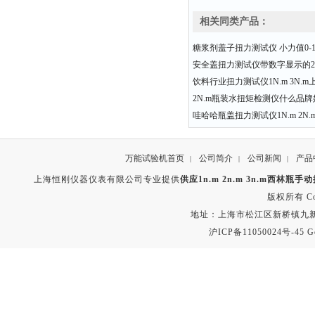
相关同类产品：
糖浆剂盖子扭力测试仪 小力值0-10
安全盖扭力测试仪带数字显示的20
饮料行业扭力测试仪1N.m 3N.
2N.m瓶装水扭矩检测仪什么品牌
哇哈哈瓶盖扭力测试仪1N.m 2N.m 3
万能试验机首页
公司简介
公司新闻
产品
|
|
|
上海恒刚仪器仪表有限公司专业提供
供应1n.m 2n.m 3n.m西林瓶
版权所有 Copyr
地址：上海市松江区新桥镇九新公路2
沪ICP备11050024号-45
G