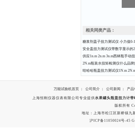
相关同类产品：
糖浆剂盖子扭力测试仪 小力值0-10
安全盖扭力测试仪带数字显示的20
供应1n.m 2n.m 3n.m西林瓶手
2N.m瓶装水扭矩检测仪什么品牌
哇哈哈瓶盖扭力测试仪1N.m 2N.m 3
万能试验机首页
公司简介
公司新闻
产品
|
|
|
上海恒刚仪器仪表有限公司专业提供
水果罐头瓶盖扭力计带
版权所有 Copyr
地址：上海市松江区新桥镇九新公路2
沪ICP备11050024号-45
G