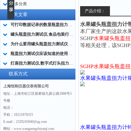
更多分类
产品介绍：
相关文章
水果罐头瓶盖扭力计
可打印数据记录的数显瓶盖扭力测试仪
本厂家生产的这款水
罐头瓶盖扭力测试仪,食品包装行业罐头瓶盖扭矩仪
SGHP
水果罐头瓶盖扭
为什么要用罐头瓶盖扭力测试仪？|厂家答疑
等相关处理，该SGH
瓶盖扭力测试仪应该知道的使用规则
灯座扭力测试仪,数字式灯头扭力仪,灯座灯具扭力测试仪
SGHP水果罐头瓶盖
联系方式
水果罐头瓶盖扭力计
上海恒刚仪器仪表有限公司
地址：上海市松江区新桥镇九新公路2888号5
号楼
电话：
手机：18221870325
E-mail：2329245040@qq.com
水果罐头瓶盖扭力计
网站：www.wangnengshiyanji.com