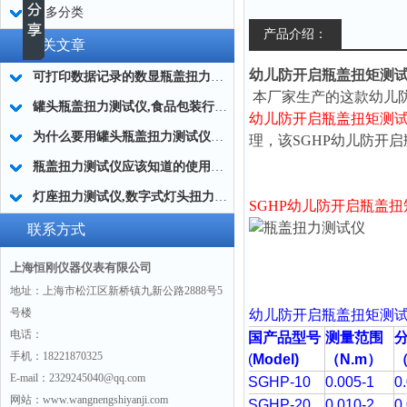
更多分类
产品介绍：
相关文章
幼儿防开启瓶盖扭矩测试仪0
可打印数据记录的数显瓶盖扭力测试仪
本厂家生产的这款幼儿
罐头瓶盖扭力测试仪,食品包装行业罐头瓶盖扭矩仪
幼儿防开启瓶盖扭矩测
为什么要用罐头瓶盖扭力测试仪？|厂家答疑
理，该SGHP幼儿防开
瓶盖扭力测试仪应该知道的使用规则
灯座扭力测试仪,数字式灯头扭力仪,灯座灯具扭力测试仪
SGHP幼儿防开启瓶盖
联系方式
上海恒刚仪器仪表有限公司
地址：上海市松江区新桥镇九新公路2888号5
号楼
幼儿防开启瓶盖扭矩测
电话：
国产品型号
测量范围
手机：18221870325
(
Model)
（N.m）
（
E-mail：2329245040@qq.com
SGHP-10
0.005-1
0
网站：www.wangnengshiyanji.com
SGHP-20
0.010-2
0