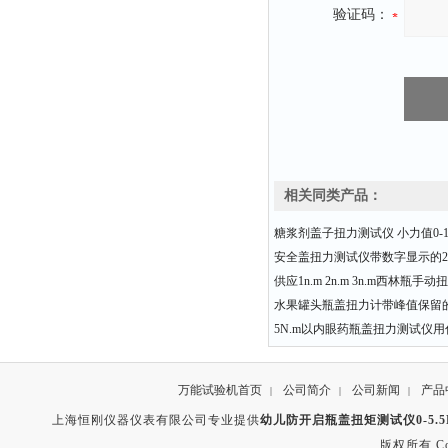
验证码：
相关同类产品：
糖浆剂盖子扭力测试仪 小力值0-10
安全盖扭力测试仪带数字显示的20
供应1n.m 2n.m 3n.m西林瓶手
水果罐头瓶盖扭力计带峰值保留
5N.m以内眼药瓶盖扭力测试仪
万能试验机首页
公司简介
公司新闻
产品
|
|
|
上海恒刚仪器仪表有限公司专业提供
幼儿防开启瓶盖扭矩测试仪0-5.5
版权所有 Copyr