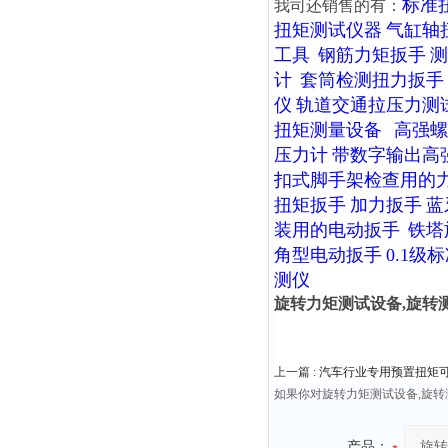
标准
我司还销售的有：
扭矩测试仪器
气缸轴
工具
钢筋力矩扳手
测
计
套筒检测扭力扳手
仪
轨道交通拉压力测
扭矩测量设备
高强螺
压力计
带数字输出高
扣式脚手架检查用的
扭矩扳手
加力扳手
蓝
装用的电动扳手
铁塔
角型电动扳手
0.1级
测仪
旋转力矩测试设备,旋转
上一篇 :
汽车行业专用预置扭矩
如果你对旋转力矩测试设备,旋
产品：