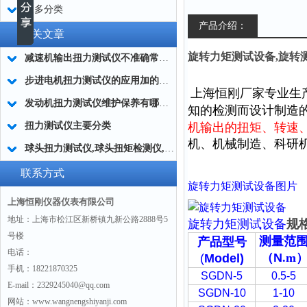
更多分类
产品介绍：
相关文章
旋转力矩测试设备,旋转
减速机输出扭力测试仪不准确常用的处理方法
步进电机扭力测试仪的应用加的广泛
上海恒刚厂家专业生
发动机扭力测试仪维护保养有哪些分类?
知的检测而设计制造
扭力测试仪主要分类
机输出的扭矩、转速
机、机械制造、科研
球头扭力测试仪,球头扭矩检测仪,汽车球头旋转扭矩测定仪
联系方式
旋转力矩测试设备图片
上海恒刚仪器仪表有限公司
地址：上海市松江区新桥镇九新公路2888号5
旋转力矩测试设备
规
号楼
测量范
产品型号
电话：
（
N
.m
(
Model)
手机：18221870325
SGDN-5
0.5-5
E-mail：2329245040@qq.com
SGDN-10
1-10
网站：www.wangnengshiyanji.com