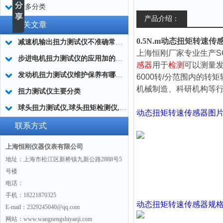
更多分类
产品介绍：
相关文章
0.5N.m动态扭矩转速
减速机输出扭力测试仪不准确常用的处理方法
上海恒刚厂家专业生产S
步进电机扭力测试仪的应用加的广泛
感器
用于
检测
可以测量发
发动机扭力测试仪维护保养有哪些分类?
6000转/分范围内的转
机械制造、科研机构等
扭力测试仪主要分类
球头扭力测试仪,球头扭矩检测仪,汽车球头旋转扭矩测定仪
动态扭矩转速传感器
图
联系方式
上海恒刚仪器仪表有限公司
地址：上海市松江区新桥镇九新公路2888号5
号楼
电话：
手机：18221870325
动态扭矩转速传感器
规
E-mail：2329245040@qq.com
网站：www.wangnengshiyanji.com