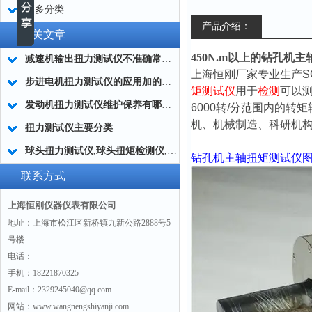
更多分类
产品介绍：
相关文章
450N.m以上的钻孔机
减速机输出扭力测试仪不准确常用的处理方法
上海恒刚厂家专业生产S
步进电机扭力测试仪的应用加的广泛
矩测试仪
用于
检测
可以
发动机扭力测试仪维护保养有哪些分类?
6000转/分范围内的转
机、机械制造、科研机
扭力测试仪主要分类
球头扭力测试仪,球头扭矩检测仪,汽车球头旋转扭矩测定仪
钻孔机主轴扭矩测试仪
联系方式
上海恒刚仪器仪表有限公司
地址：上海市松江区新桥镇九新公路2888号5
号楼
电话：
手机：18221870325
E-mail：2329245040@qq.com
网站：www.wangnengshiyanji.com