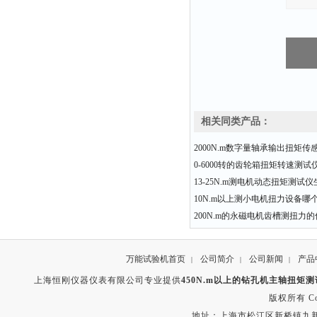
相关同类产品：
2000N.m数字量轴承输出扭矩传
0-6000转的齿轮箱扭矩转速测
13-25N.m测电机动态扭矩测试
10N.m以上测小电机扭力设备哪
200N.m的永磁电机齿槽测扭力
万能试验机首页
公司简介
公司新闻
产品
|
|
|
上海恒刚仪器仪表有限公司专业提供
450N.m以上的钻孔机主轴扭矩
版权所有 Copyr
地址：上海市松江区新桥镇九新公路2