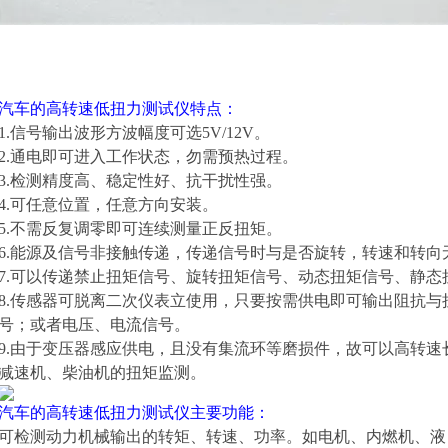
汽车的高转速低扭力测试仪
特点：
1.信号输出波形方波幅度可选5V/12V。
2.通电即可进入工作状态，勿需预热过程。
3.检测精度高、稳定性好、抗干扰性强。
4.可任意位置，任意方向安装。
5.不需反复调零即可连续测量正反扭矩。
6.能源及信号非接触传递，传递信号时与是否旋转，转速和转向
7.可以传递禁止扭矩信号、旋转扭矩信号、动态扭矩信号、静态
8.传感器可脱离二次仪表立使用，只要按需供电即可输出阻抗与
号；或者电压、电流信号。
9.由于变压器感应供电，且没有集流环等磨损件，故可以高转
减速机、柴油机的扭矩监测。
汽车的高转速低扭力测试仪
主要功能：
可检测动力机械输出的转矩、转速、功率。如电机、内燃机、液