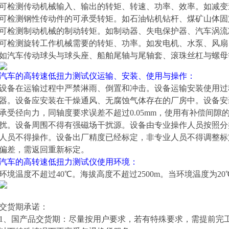
可检测传动机械输入、输出的转矩、转速、功率、效率。如减变
可检测钢性传动件的可承受转矩。如石油钻机钻杆、煤矿山体固
可检测制动机械的制动转矩。如制动器、失电保护器、汽车涡流
可检测旋转工作机械需要的转矩、功率。如发电机、水泵、风扇
如汽车传动球头与球头座、船舶尾轴与尾轴套、滚珠丝杠与螺母
汽车的高转速低扭力测试仪
运输、安装、使用与操作：
设备在运输过程中严禁淋雨、倒置和冲击。设备运输安装使用过
器。设备应安装在干燥通风、无腐蚀气体存在的厂房中。设备安
承受径向力，同轴度要求误差不超过0.05mm，使用有补偿间
扰。设备周围不得有强磁场干扰源。设备由专业操作人员按照分
人员不得操作。设备出厂精度已经标定，非专业人员不得调整标
偏差，需返回重新标定。
汽车的高转速低扭力测试仪
使用环境：
环境温度不超过40℃。海拔高度不超过2500m。当环境温度为2
交货期承诺：
1、国产品交货期：尽量按用户要求，若有特殊要求，需提前完