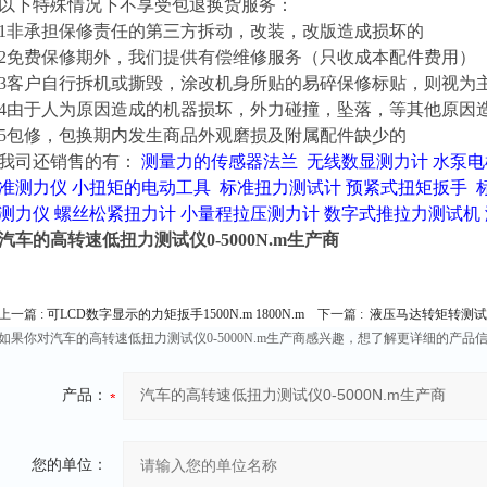
以下特殊情况下不享受包退换货服务：
1非承担保修责任的第三方拆动，改装，改版造成损坏的
2免费保修期外，我们提供有偿维修服务（只收成本配件费用）
3客户自行拆机或撕毁，涂改机身所贴的易碎保修标贴，则视为
4由于人为原因造成的机器损坏，外力碰撞，坠落，等其他原因
5包修，包换期内发生商品外观磨损及附属配件缺少的
我司还销售的有：
测量力的传感器法兰
无线数显测力计
水泵电
准测力仪
小扭矩的电动工具
标准扭力测试计
预紧式扭矩扳手
测力仪
螺丝松紧扭力计
小量程拉压测力计
数字式推拉力测试机
汽车的高转速低扭力测试仪0-5000N.m生产商
上一篇 :
可LCD数字显示的力矩扳手1500N.m 1800N.m
下一篇 :
液压马达转矩转测试装置0
如果你对汽车的高转速低扭力测试仪0-5000N.m生产商感兴趣，想了解更详细的产
产品：
您的单位：