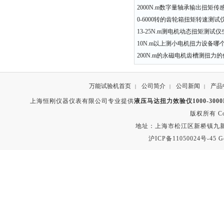
2000N.m数字量轴承输出扭矩传
0-6000转的齿轮箱扭矩转速测
13-25N.m测电机动态扭矩测试
10N.m以上测小电机扭力设备哪
200N.m的永磁电机齿槽测扭力
万能试验机首页
公司简介
公司新闻
产品
|
|
|
上海恒刚仪器仪表有限公司专业提供
液压马达扭力效验仪1000-300
版权所有 Copyr
地址：上海市松江区新桥镇九新公路2
沪ICP备11050024号-45
G