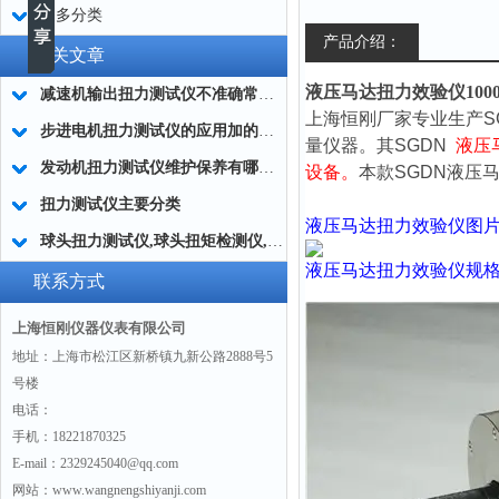
更多分类
产品介绍：
相关文章
液压马达扭力效验仪1000-
减速机输出扭力测试仪不准确常用的处理方法
上海恒刚厂家专业生产S
步进电机扭力测试仪的应用加的广泛
量仪器。其SGDN
液压
发动机扭力测试仪维护保养有哪些分类?
设备。
本款SGDN
液压
扭力测试仪主要分类
液压马达扭力效验仪
图
球头扭力测试仪,球头扭矩检测仪,汽车球头旋转扭矩测定仪
液压马达扭力效验仪
规
联系方式
上海恒刚仪器仪表有限公司
地址：上海市松江区新桥镇九新公路2888号5
号楼
电话：
手机：18221870325
E-mail：2329245040@qq.com
网站：www.wangnengshiyanji.com